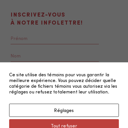
INSCRIVEZ-VOUS
À NOTRE INFOLETTRE!
Nécessaire
Ces fichiers
Ce site utilise des témoins pour vous garantir la
témoins ne
meilleure expérience. Vous pouvez décider quelle
sont pas
catégorie de fichiers témoins vous autorisez via les
réglages ou refusez totalement leur utilisation.
facultatifs. Ils
sont
nécessaires au
Réglages
fonctionnement
FAIRE UN DON
du site Web.
Tout refuser