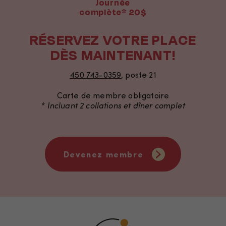
Nécessaire
Journée
complète* 20$
Ces fichiers
témoins ne
RÉSERVEZ VOTRE PLACE
sont pas
DÈS MAINTENANT!
facultatifs. Ils
sont
nécessaires au
450 743-0359
, poste 21
fonctionnement
Carte de membre obligatoire
du site Web.
* Incluant 2 collations et dîner complet
Statistiques
Afin que nous
Devenez membre
puissions
améliorer la
fonctionnalité
et la
structure du
site Web, en