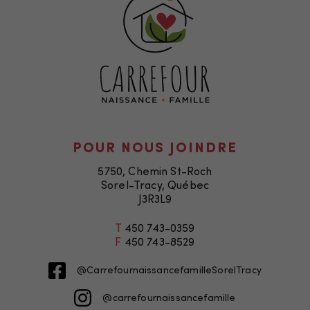
fonction de la
façon dont le
site Web est
utilisé.
Marketing
En partageant
votre intérêt
POUR NOUS JOINDRE
et votre
5750, Chemin St-Roch
comportement
Sorel-Tracy, Québec
lorsque vous
J3R3L9
visitez notre
site, vous
T
450 743-0359
F
450 743-8529
augmentez les
chances de
@CarrefournaissancefamilleSorelTracy
voir du
contenu et
@carrefournaissancefamille
des offres