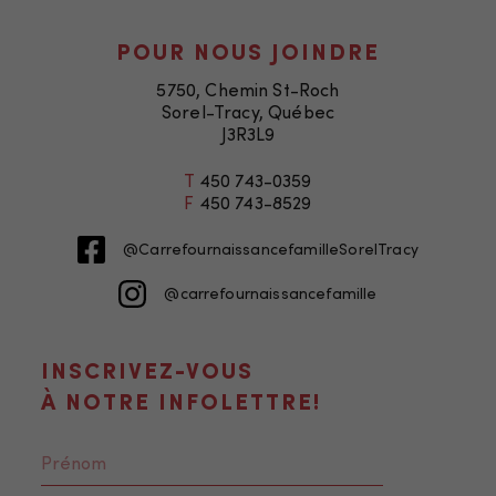
POUR NOUS JOINDRE
5750, Chemin St-Roch
Sorel-Tracy, Québec
J3R3L9
T
450 743-0359
F
450 743-8529
@CarrefournaissancefamilleSorelTracy
@carrefournaissancefamille
INSCRIVEZ-VOUS
À NOTRE INFOLETTRE!
Nécessaire
Ces fichiers
témoins ne
sont pas