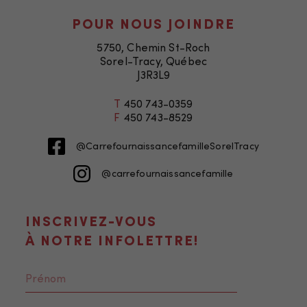
POUR NOUS JOINDRE
5750, Chemin St-Roch
Sorel-Tracy, Québec
J3R3L9
T
450 743-0359
F
450 743-8529
@CarrefournaissancefamilleSorelTracy
@carrefournaissancefamille
INSCRIVEZ-VOUS
À NOTRE INFOLETTRE!
Nécessaire
Ces fichiers
témoins ne
sont pas