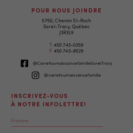
POUR NOUS JOINDRE
5750, Chemin St-Roch
Sorel-Tracy, Québec
J3R3L9
T
450 743-0359
F
450 743-8529
@CarrefournaissancefamilleSorelTracy
@carrefournaissancefamille
INSCRIVEZ-VOUS
À NOTRE INFOLETTRE!
Nécessaire
Ces fichiers
témoins ne
sont pas