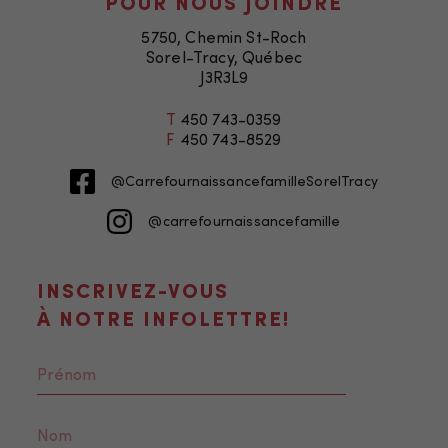
POUR NOUS JOINDRE
5750, Chemin St-Roch
Sorel-Tracy, Québec
J3R3L9
T
450 743-0359
F
450 743-8529
@CarrefournaissancefamilleSorelTracy
@carrefournaissancefamille
INSCRIVEZ-VOUS
À NOTRE INFOLETTRE!
Nécessaire
Ces fichiers
témoins ne
sont pas
facultatifs. Ils