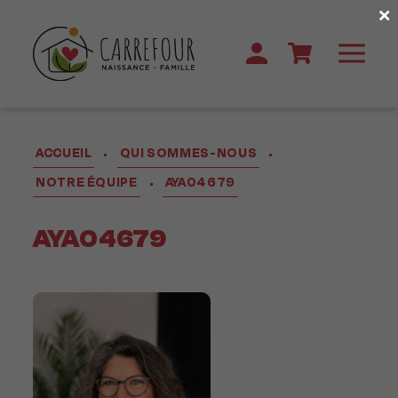
×
ACCUEIL
QUI SOMMES-NOUS
•
•
NOTRE ÉQUIPE
AYA04679
•
AYA04679