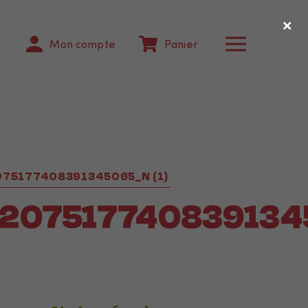
×
Mon compte
Panier
75177408391345065_N (1)
207517740839134