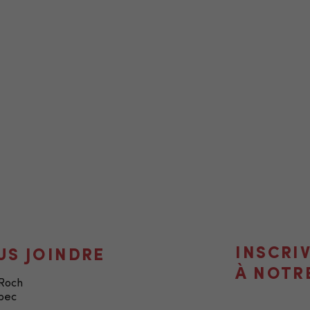
INSCRI
US JOINDRE
À NOTR
-Roch
bec