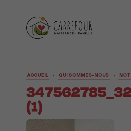
ACCUEIL
QUI SOMMES-NOUS
NOT
•
•
347562785_32
(1)