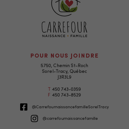
Ces fichiers
témoins ne
sont pas
facultatifs. Ils
sont
nécessaires au
fonctionnement
du site Web.
POUR NOUS JOINDRE
5750, Chemin St-Roch
Sorel-Tracy, Québec
Statistiques
J3R3L9
Afin que nous
puissions
T
450 743-0359
F
450 743-8529
améliorer la
fonctionnalité
@CarrefournaissancefamilleSorelTracy
et la
structure du
@carrefournaissancefamille
site Web, en