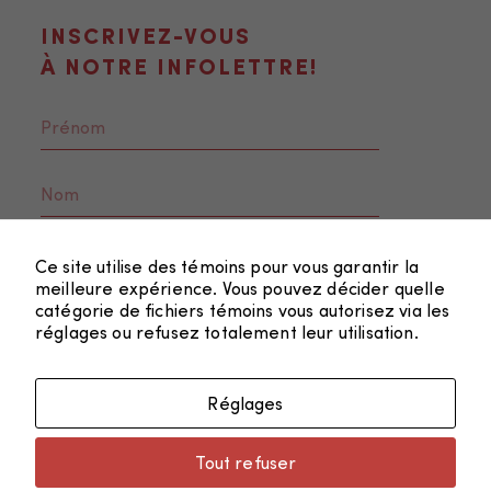
fonction de la
façon dont le
INSCRIVEZ-VOUS
site Web est
À NOTRE INFOLETTRE!
utilisé.
Marketing
En partageant
votre intérêt
et votre
Ce site utilise des témoins pour vous garantir la
comportement
meilleure expérience. Vous pouvez décider quelle
lorsque vous
catégorie de fichiers témoins vous autorisez via les
visitez notre
réglages ou refusez totalement leur utilisation.
site, vous
augmentez les
chances de
Réglages
FAIRE UN DON
voir du
contenu et
Tout refuser
des offres