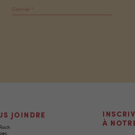
Nécessaire
INSCRI
US JOINDRE
Ces fichiers
À NOTR
témoins ne
-Roch
sont pas
bec