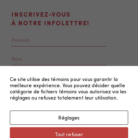
INSCRIVEZ-VOUS
À NOTRE INFOLETTRE!
Nécessaire
Ces fichiers
Ce site utilise des témoins pour vous garantir la
témoins ne
meilleure expérience. Vous pouvez décider quelle
sont pas
catégorie de fichiers témoins vous autorisez via les
réglages ou refusez totalement leur utilisation.
facultatifs. Ils
sont
nécessaires au
Réglages
fonctionnement
FAIRE UN DON
du site Web.
Tout refuser