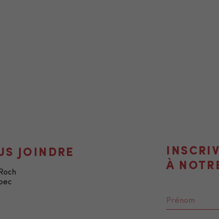
INSCRI
US JOINDRE
À NOTR
-Roch
bec