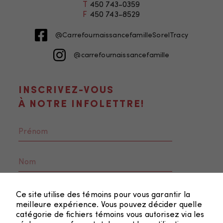
T
450 743-0359
F
450 743-8529
@CarrefournaissancefamilleSorelTracy
@carrefournaissancefamille
INSCRIVEZ-VOUS
À NOTRE INFOLETTRE!
Nécessaire
Ces fichiers
témoins ne
sont pas
facultatifs. Ils
Ce site utilise des témoins pour vous garantir la
meilleure expérience. Vous pouvez décider quelle
sont
catégorie de fichiers témoins vous autorisez via les
nécessaires au