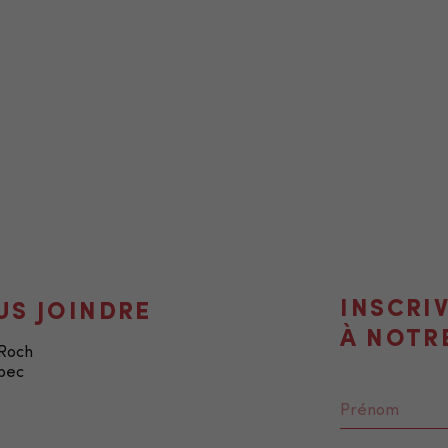
INSCRI
US JOINDRE
À NOTR
-Roch
bec