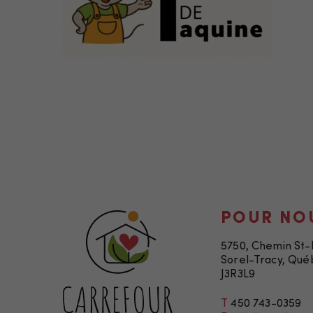
POUR NO
5750, Chemin St
Sorel-Tracy, Qué
J3R3L9
T
450 743-0359