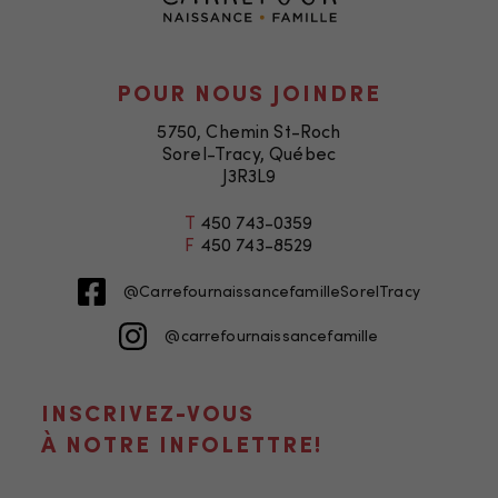
POUR NOUS JOINDRE
5750, Chemin St-Roch
Sorel-Tracy, Québec
J3R3L9
T
450 743-0359
F
450 743-8529
@CarrefournaissancefamilleSorelTracy
@carrefournaissancefamille
INSCRIVEZ-VOUS
Nécessaire
À NOTRE INFOLETTRE!
Ces fichiers
témoins ne