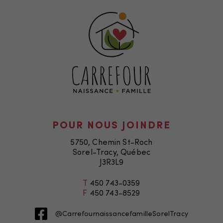
Nécessaire
POUR NOUS JOINDRE
Ces fichiers
5750, Chemin St-Roch
témoins ne
Sorel-Tracy, Québec
sont pas
J3R3L9
facultatifs. Ils
sont
T
450 743-0359
F
450 743-8529
nécessaires au
fonctionnement
@CarrefournaissancefamilleSorelTracy
du site Web.