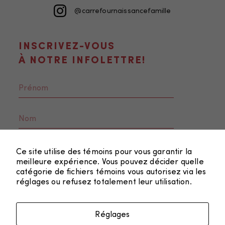
@carrefournaissancefamille
Statistiques
Afin que nous
INSCRIVEZ-VOUS
puissions
À NOTRE INFOLETTRE!
améliorer la
fonctionnalité
et la
structure du
site Web, en
fonction de la
façon dont le
Ce site utilise des témoins pour vous garantir la
site Web est
meilleure expérience. Vous pouvez décider quelle
utilisé.
catégorie de fichiers témoins vous autorisez via les
réglages ou refusez totalement leur utilisation.
Marketing
En partageant
Réglages
FAIRE UN DON