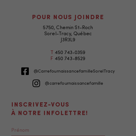
POUR NOUS JOINDRE
5750, Chemin St-Roch
Sorel-Tracy, Québec
J3R3L9
T
450 743-0359
F
450 743-8529
@CarrefournaissancefamilleSorelTracy
@carrefournaissancefamille
INSCRIVEZ-VOUS
À NOTRE INFOLETTRE!
Nécessaire
Ces fichiers
témoins ne
sont pas